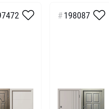
97472
198087