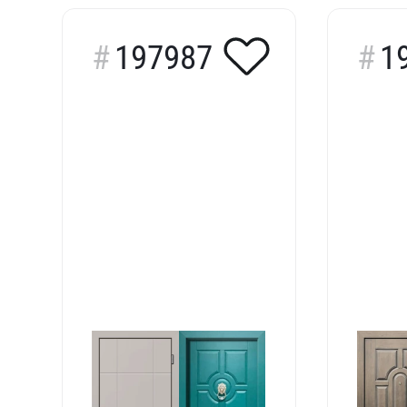
197987
1