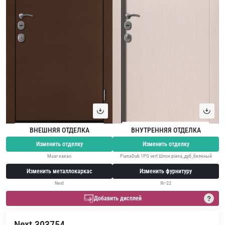
ВНЕШНЯЯ ОТДЕЛКА
ВНУТРЕННЯЯ ОТДЕЛКА
Изменить отделку
Изменить отделку
Muar какао
PianaDub 1PG vert Шпон piana_дуб_беленый
Изменить металлокаркас
Изменить фурнитуру
Next
Яг-22
Добавить дисплей
Next 303754