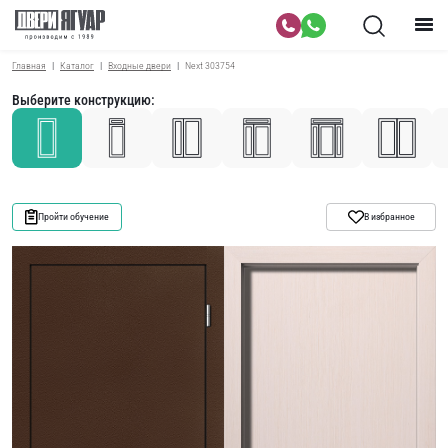
Главная
Каталог
Входные двери
Next 303754
Выберите конструкцию:
Пройти обучение
В избранное