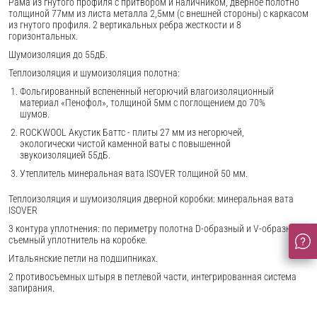
Рама из гнутого профиля с притвором и наличником, дверное полотно
толщиной 77мм из листа металла 2,5мм (с внешней стороны) c каркасом
из гнутого профиля. 2 вертикальных ребра жесткости и 8
горизонтальных.
Шумоизоляция до 55дБ.
Теплоизоляция и шумоизоляция полотна:
Фольгированный вспененный негорючий влагоизоляционный
материал «Пенофол», толщиной 5мм с поглощением до 70%
шумов.
ROCKWOOL Акустик Баттс - плиты 27 мм из негорючей,
экологически чистой каменной ваты с повышенной
звукоизоляцией 55дБ.
Утеплитель минеральная вата ISOVER толщиной 50 мм.
Теплоизоляция и шумоизоляция дверной коробки: минеральная вата
ISOVER
3 контура уплотнения: по периметру полотна D-образный и V-образный,
съемный уплотнитель на коробке.
Итальянские петли на подшипниках.
2 противосъемных штыря в петлевой части, интегрированная система
запирания.