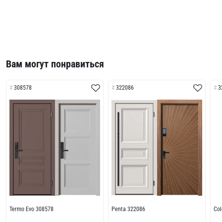
Вам могут понравиться
308578
322086
3
Termo Evo 308578
Penta 322086
Col