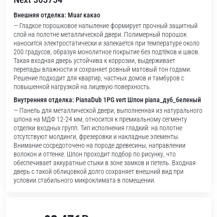
Внешняя отделка: Muar какао
— Гладкое порошковое напыление формирует прочный защитный
слой на полотне металлической двери. Полимерный порошок
наносится электростатически и запекается при температуре около
200 градусов, образуя монолитное покрытие без подтёков и швов.
Такая входная дверь устойчива к коррозии, выдерживает
перепады влажности и сохраняет ровный матовый тон годами.
Решение подходит для квартир, частных домов и тамбуров с
повышенной нагрузкой на лицевую поверхность.
Внутренняя отделка: PianaDub 1PG vert Шпон piana_дуб_беленый
— Панель для металлической двери, выполненная из натурального
шпона на МДФ 12-24 мм, относится к премиальному сегменту
отделки входных групп. Тип исполнения гладкий: на полотне
отсутствуют молдинги, фрезеровки и накладные элементы.
Внимание сосредоточено на породе древесины, направлении
волокон и оттенке. Шпон проходит подбор по рисунку, что
обеспечивает аккуратные стыки в зоне замков и петель. Входная
дверь с такой облицовкой долго сохраняет внешний вид при
условии стабильного микроклимата в помещении.